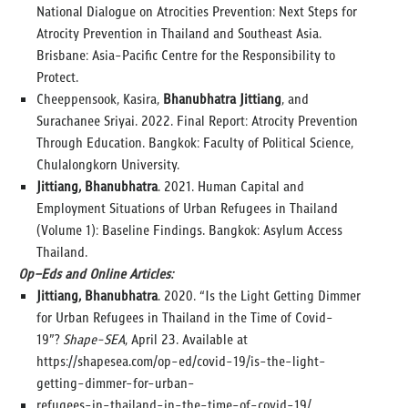
National Dialogue on Atrocities Prevention: Next Steps for
Atrocity Prevention in Thailand and Southeast Asia.
Brisbane: Asia-Pacific Centre for the Responsibility to
Protect.
Cheeppensook, Kasira,
Bhanubhatra Jittiang
, and
Surachanee Sriyai. 2022. Final Report: Atrocity Prevention
Through Education. Bangkok: Faculty of Political Science,
Chulalongkorn University.
Jittiang, Bhanubhatra
. 2021. Human Capital and
Employment Situations of Urban Refugees in Thailand
(Volume 1): Baseline Findings. Bangkok: Asylum Access
Thailand.
Op–Eds and Online Articles:
Jittiang, Bhanubhatra
. 2020. “Is the Light Getting Dimmer
for Urban Refugees in Thailand in the Time of Covid-
19”?
Shape-SEA
, April 23. Available at
https://shapesea.com/op-ed/covid-19/is-the-light-
getting-dimmer-for-urban-
refugees-in-thailand-in-the-time-of-covid-19/