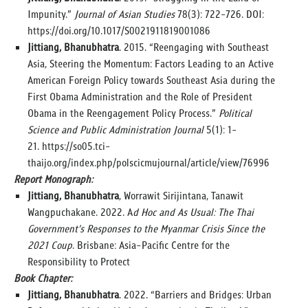
Impunity.”
Journal of Asian Studies
78(3): 722-726. DOI:
https://doi.org/10.1017/S0021911819001086
Jittiang, Bhanubhatra
. 2015. “Reengaging with Southeast
Asia, Steering the Momentum: Factors Leading to an Active
American Foreign Policy towards Southeast Asia during the
First Obama Administration and the Role of President
Obama in the Reengagement Policy Process.”
Political
Science and Public Administration Journal
5(1): 1-
21. https://so05.tci-
thaijo.org/index.php/polscicmujournal/article/view/76996
Report Monograph:
Jittiang, Bhanubhatra
, Worrawit Sirijintana, Tanawit
Wangpuchakane. 2022. A
d Hoc and As Usual: The Thai
Government’s Responses to the Myanmar Crisis Since the
2021 Coup
. Brisbane: Asia-Pacific Centre for the
Responsibility to Protect
Book Chapter:
Jittiang, Bhanubhatra
. 2022. “Barriers and Bridges: Urban