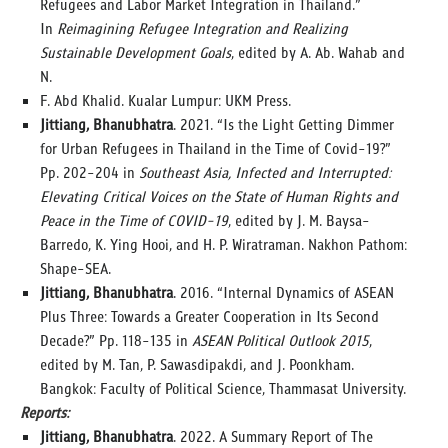
Refugees and Labor Market Integration in Thailand.”
In
Reimagining Refugee Integration and Realizing
Sustainable Development Goals
, edited by A. Ab. Wahab and
N.
F. Abd Khalid. Kualar Lumpur: UKM Press.
Jittiang, Bhanubhatra
. 2021. “Is the Light Getting Dimmer
for Urban Refugees in Thailand in the Time of Covid-19?”
Pp. 202-204 in
Southeast Asia, Infected and Interrupted:
Elevating Critical Voices on the State of Human Rights and
Peace in the Time of COVID-19
, edited by J. M. Baysa-
Barredo, K. Ying Hooi, and H. P. Wiratraman. Nakhon Pathom:
Shape-SEA.
Jittiang, Bhanubhatra
. 2016. “Internal Dynamics of ASEAN
Plus Three: Towards a Greater Cooperation in Its Second
Decade?” Pp. 118-135 in
ASEAN Political Outlook 2015
,
edited by M. Tan, P. Sawasdipakdi, and J. Poonkham.
Bangkok: Faculty of Political Science, Thammasat University.
Reports:
Jittiang, Bhanubhatra
. 2022. A Summary Report of The