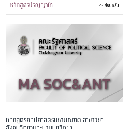
หลักสูตรปริญญาโท
<< ย้อนกลับ
หลักสูตรศิลปศาสตรมหาบัณฑิต สาขาวิชา
สังคมวิทยาและมานุษยวิทยา