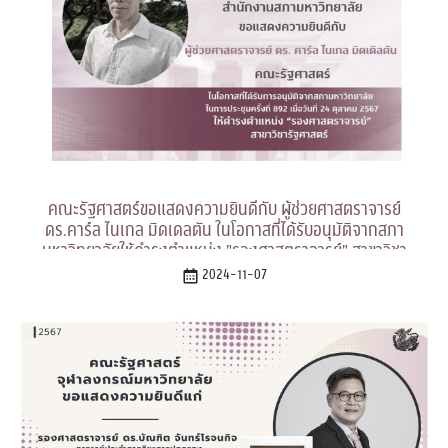
คณะรัฐศาสตร์ขอแสดงความยินดีกับ ผู้ช่วยศาสตราจารย์
ดร.คาร์ล ไนเกล มิดเดลตัน ในโอกาสที่ได้รับอนุมัติจากสภา
มหาวิทยาลัยให้ดำรงตำแหน่ง "รองศาสตราจารย์" สาขาวิชา
รัฐศาสตร์
2024-11-07