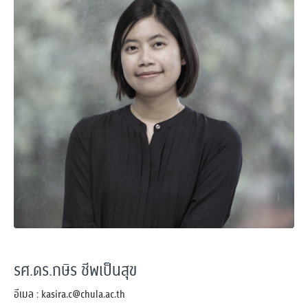
รศ.ดร.กษิร ชีพเป็นสุข
อีเมล : kasira.c@chula.ac.th