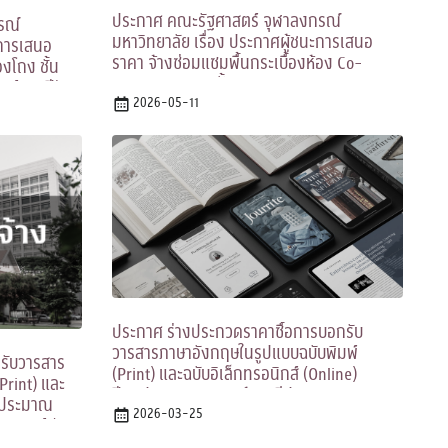
ประกาศ คณะรัฐศาสตร์ จุฬาลงกรณ์
รณ์
มหาวิทยาลัย เรื่อง ประกาศผู้ชนะการเสนอ
ะการเสนอ
ราคา จ้างซ่อมแซมพื้นกระเบื้องห้อง Co-
องโถง ชั้น
Working Space ชั้น ๔ อาคารเกษม อุทยานิน
ร์ ๖๐ ปี)
(รัฐศาสตร์ ๖๐ ปี) โดยวิธีเฉพาะเจาะจง
2026-05-11
ประกาศ ร่างประกวดราคาซื้อการบอกรับ
วารสารภาษาอังกฤษในรูปแบบฉบับพิมพ์
รับวารสาร
(Print) และฉบับอิเล็กทรอนิกส์ (Online)
Print) และ
ปีงบประมาณ 2569 ด้วยวิธีประกวดราคา
งบประมาณ
อิเล็กทรอนิกส์ (e-bidding)
2026-03-25
รอนิกส์ (e-