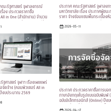
ประกาศ คณะรัฐศาสตร์ จุฬาลงก
คณะรัฐศาสตร์ จุฬาลงกรณ์
มหาวิทยาลัย เรื่อง ประกาศผู้ชน
เรื่อง ประกวดราคาซื้อ
ราคา จ้างซ่อมแซมพื้นกระเบื้องห้
 All in One (สำนักงาน) จำนวน
๑๓ อาคารเกษม อุทยานิน (รัฐศาสต
ละคอมพิวเตอร์ All in One (ห้อง
โดยวิธีเฉพาะเจาะจง
2026-05-11
จำนวน ๑๐๐ เครื่อง ด้วยวิธี
1
ิเล็กทรอนิกส์ (e-bidding)
ัฐศาสตร์ จุฬาฯ เรื่องเผยแพร่
อจัดจ้าง (คอมพิวเตอร์ All in
ประกาศ ประกวดราคาซื้อการบอก
ปีงบประมาณ 2569
ภาษาอังกฤษในรูปแบบฉบับพิมพ์ (
ฉบับอิเล็กทรอนิกส์ (Online) ปี
08
2569 ด้วยวิธีประกวดราคาอิเล็กท
bidding)
2026-04-17