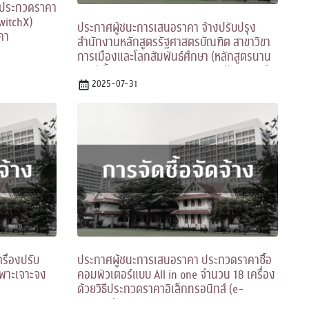
องประกวดราคา
SwitchX)
ประกาศผู้ชนะการเสนอราคา จ้างปรับปรุง
คา
สำนักงานหลักสูตรรัฐศาสตรบัณฑิต สาขาวิขา
การเมืองและโลกสัมพันธ์ศึกษา (หลักสูตรนาน
ชาติ) ชั้น M อาคารเกษม อุทยานิน (รัฐศาสตร์
60 ปี) โดยวิธีเฉพาะเจาะจง
2025-07-31
รื่องปรับ
ประกาศผู้ชนะการเสนอราคา ประกวดราคาซื้อ
ฉพาะเจาะจง
คอมพิวเตอร์แบบ All in one จำนวน 18 เครื่อง
ด้วยวิธีประกวดราคาอิเล็กทรอนิกส์ (e-
bidding)