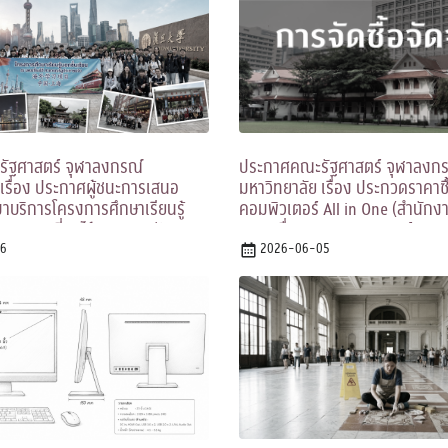
ัฐศาสตร์ จุฬาลงกรณ์
ประกาศคณะรัฐศาสตร์ จุฬาลงก
 เรื่อง ประกาศผู้ชนะการเสนอ
มหาวิทยาลัย เรื่อง ประกวดราคาซื
มาบริการโครงการศึกษาเรียนรู้
คอมพิวเตอร์ All in One (สำนัก
 ณ นครเซี่ยงไฮ้ สาธารณรัฐ
๑๗ เครื่อง และคอมพิวเตอร์ All i
โดยวิธีเฉพาะเจาะจง
6
ปฏิบัติการ) จำนวน ๑๐๐ เครื่อง ด้ว
2026-06-05
ประกวดราคาอิเล็กทรอนิกส์ (e-b