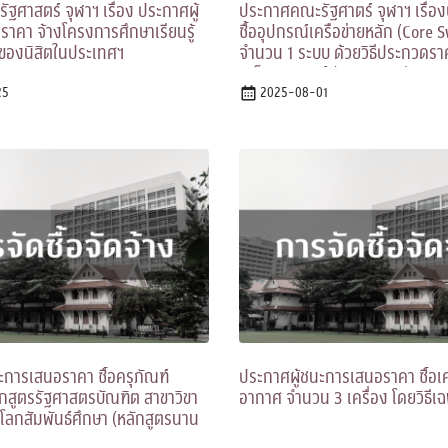
ฐศาสตร์ จุฬาฯ เรื่อง ประกาศผู้
ประกาศคณะรัฐศาตร์ จุฬาฯ เรื่
าคา จ้างโครงการศึกษาเรียนรู้
ซื้ออุปกรณ์เครือข่ายหลัก (Core 
นของนิสิตในประเทศฯ
จำนวน 1 ระบบ ด้วยวิธีประกวดรา
อิเล็กทรอนิกส์ (e-bidding)
25
2025-08-01
ะการเสนอราคา ซื้อครุภัณฑ์
ประกาศผู้ชนะการเสนอราคา ซื้อเค
กสูตรรัฐศาสตรบัณฑิต สาขาวิขา
อากาศ จำนวน 3 เครื่อง โดยวิธีเ
โลกสัมพันธ์ศึกษา (หลักสูตรนาน
ีเฉพาะเจาะจง